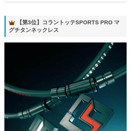
サイズ
M（43cm）、L（47cm）、LL（51cm）
【第3位】コラントッテSPORTS PRO マ
・ブラック
グチタンネックレス
カラー
・マットブラック
【本体】
フェライト永久磁石
【ワイヤー】
ステンレス（ナイロンコーティング）
材質
【留具】
ステンレス（SUS316L）
【ワンパッチン】
真鍮
磁石
フェライト永久磁石100ミリテスラ Mサイズ100個