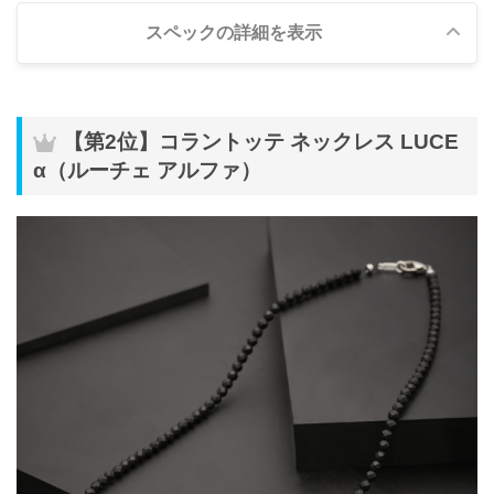
スペックの詳細を表示
サイズ
約48cm、約52cm
【第2位】コラントッテ ネックレス LUCE
・ブラック
α（ルーチェ アルファ）
カラー
・ゴールド
材質
【トップ・ジョイント部分】SUS316L
【48cm】フェライト永久磁石170ミリテスラ19個
磁石
【52cm】フェライト永久磁石170ミリテスラ20個