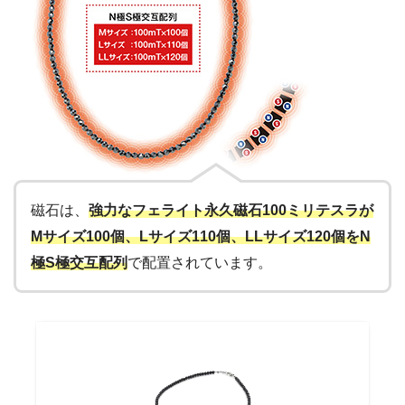
磁石は、
強力なフェライト永久磁石100ミリテスラが
Mサイズ100個、Lサイズ110個、LLサイズ120個をN
極S極交互配列
で配置されています。