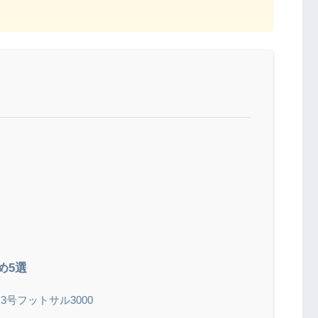
め5選
号フットサル3000